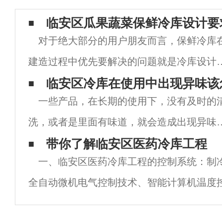
临安区瓜果蔬菜保鲜冷库设计要
对于绝大部分的用户朋友而言，保鲜冷库
建造过程中优先要解决的问题就是冷库设计
建造规范，专业的临安区冷库建造设计，需
临安区冷库在使用中出现异味该
一些产品，在长期的使用下，没有及时的
拥有强大的专业知识作为铺垫，只有这样，
洗，或者是里面有味道，就会造成出现异味
可以确保冷库在建造完毕之后的实用性，经
现象，那么我们应该怎么去处理呢！冷库也
带你了解临安区医药冷库工程
性
一、临安区医药冷库工程的控制系统：制
一样，那么冷库在使用中出现异味该怎么处
全自动微机电气控制技术、智能计算机温度
呢！首先将库内物品转移，调整库温至天然
度传感器。库内温度10℃～20℃范围内自
度